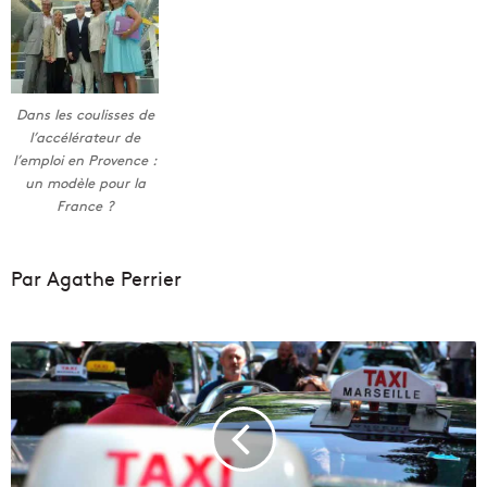
Dans les coulisses de
l’accélérateur de
l’emploi en Provence :
un modèle pour la
France ?
Par Agathe Perrier
L
e
s
t
a
x