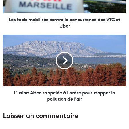
i
s
m
o
Les taxis mobilisés contre la concurrence des VTC et
b
Uber
i
l
L
i
'
s
u
é
s
s
i
c
n
o
e
n
A
t
l
r
t
L'usine Alteo rappelée à l'ordre pour stopper la
e
e
pollution de l'air
l
o
a
r
Laisser un commentaire
c
a
o
p
n
p