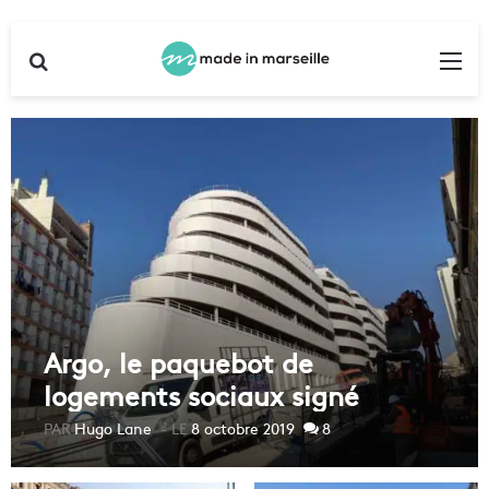
Rechercher
Me
Argo, le paquebot de
logements sociaux signé
Ricciotti inauguré
Hugo Lane
8 octobre 2019
8