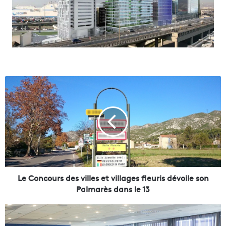
L
e
C
o
n
c
o
u
r
s
Le Concours des villes et villages fleuris dévoile son
d
Palmarès dans le 13
e
s
C
v
o