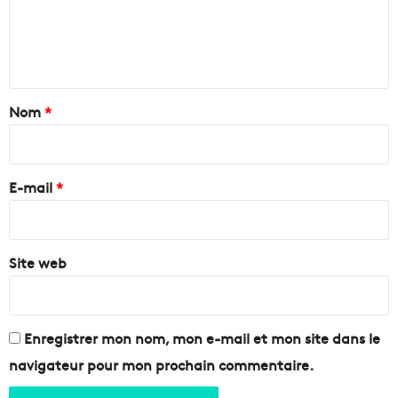
o
d
j
e
é
e
n
v
t
o
d
t
i
e
a
Nom
*
l
l
e
a
i
s
V
r
o
a
e
n
E-mail
*
l
P
l
*
a
é
l
e
m
Site web
d
a
e
r
l
è
’
s
H
Enregistrer mon nom, mon e-mail et mon site dans le
d
u
navigateur pour mon prochain commentaire.
a
v
n
e