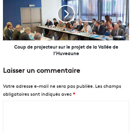
i
u
l
p
l
d
e
e
s
p
e
r
t
o
v
j
Coup de projecteur sur le projet de la Vallée de
i
e
l’Huveaune
l
c
l
t
Laisser un commentaire
a
e
g
u
e
r
Votre adresse e-mail ne sera pas publiée.
Les champs
s
s
obligatoires sont indiqués avec
*
f
u
l
r
C
e
l
u
e
o
r
p
m
i
r
m
s