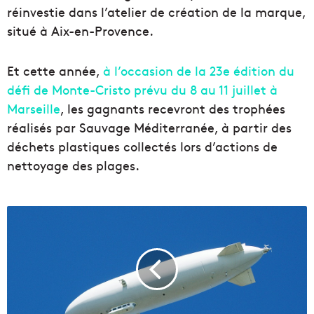
réinvestie dans l’atelier de création de la marque,
situé à Aix-en-Provence.
Et cette année,
à l’occasion de la 23e édition du
défi de Monte-Cristo prévu du 8 au 11 juillet à
Marseille
, les gagnants recevront des trophées
réalisés par Sauvage Méditerranée, à partir des
déchets plastiques collectés lors d’actions de
nettoyage des plages.
À
M
a
r
s
e
i