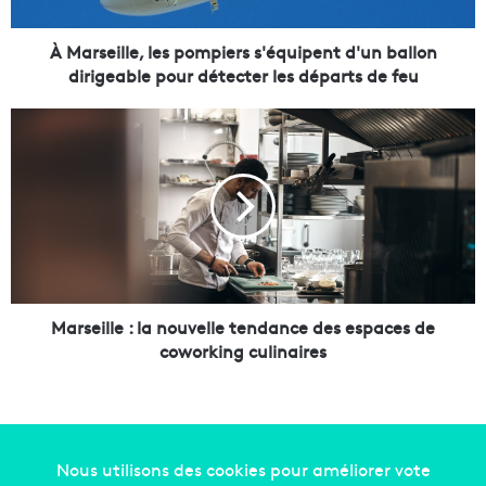
l
l
e
À Marseille, les pompiers s'équipent d'un ballon
,
dirigeable pour détecter les départs de feu
l
e
M
s
a
p
r
o
s
m
e
p
i
i
l
e
l
r
e
s
:
Marseille : la nouvelle tendance des espaces de
s
l
coworking culinaires
'
a
é
n
q
o
u
u
i
v
p
e