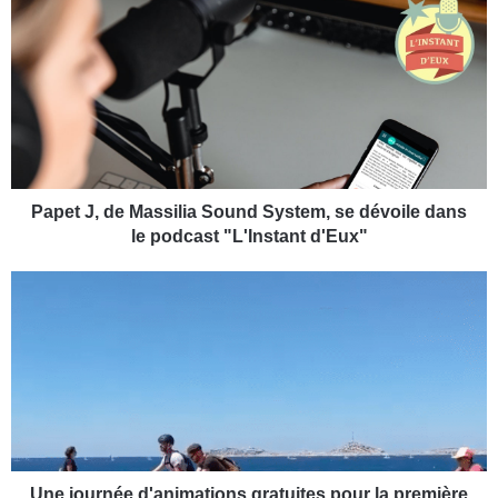
P
a
p
e
t
J
,
d
e
M
Papet J, de Massilia Sound System, se dévoile dans
a
le podcast "L'Instant d'Eux"
s
s
U
i
n
l
e
i
j
a
o
S
u
o
r
u
n
n
é
d
e
Une journée d'animations gratuites pour la première