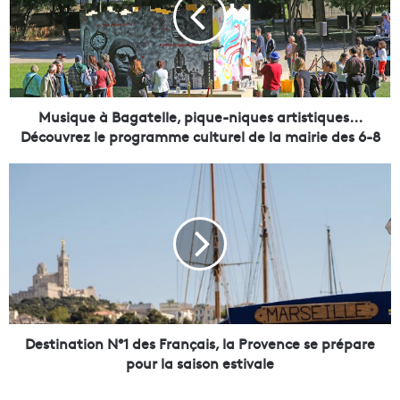
i
q
u
e
à
B
a
Musique à Bagatelle, pique-niques artistiques...
g
Découvrez le programme culturel de la mairie des 6-8
a
t
D
e
e
l
s
l
t
e
i
,
n
p
a
i
t
q
i
u
o
Destination N°1 des Français, la Provence se prépare
e
n
pour la saison estivale
-
N
n
°