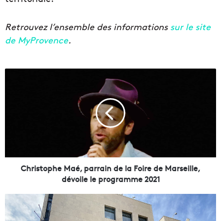
Retrouvez l’ensemble des informations
sur le site
de MyProvence
.
C
h
r
i
s
t
o
p
h
e
Christophe Maé, parrain de la Foire de Marseille,
M
dévoile le programme 2021
a
é
R
,
é
p
g