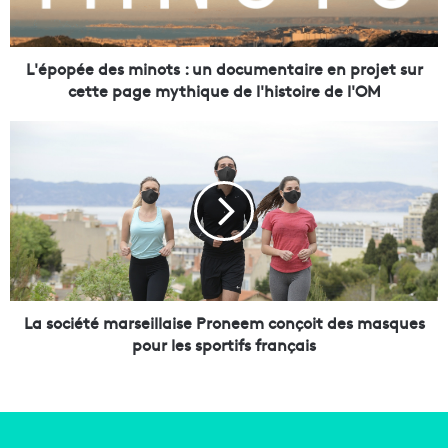
é
e
d
e
L'épopée des minots : un documentaire en projet sur
s
cette page mythique de l'histoire de l'OM
m
i
L
n
a
o
s
t
o
s
c
:
i
u
é
n
t
d
é
o
m
La société marseillaise Proneem conçoit des masques
c
a
pour les sportifs français
u
r
m
s
e
e
n
i
t
l