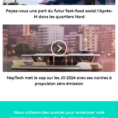
u
s
Payez-vous une part du futur fast-food social l’Après-
u
M dans les quartiers Nord
n
e
N
p
e
a
p
r
T
t
e
d
c
u
h
f
m
u
e
t
t
NepTech met le cap sur les JO 2024 avec ses navires à
u
l
propulsion zéro émission
r
e
f
c
a
a
s
p
t
s
-
u
Copyright © 2014-2022
Made in Marseille
. Tous droits