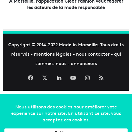
e
A Marseille, l'application Clear Fashion veut fédérer
d
,
les acteurs de la mode responsable
e
l
h
'
a
a
n
p
d
p
b
l
Copyright © 2014-2022
Made in Marseille
. Tous droits
a
i
réservés -
mentions légales
-
nous contacter
-
qui
l
c
l
a
sommes-nous
-
annonceurs
p
t
o
i
Facebook
X
Linkedin
YouTube
Instagram
RSS
u
o
r
n
i
C
n
l
i
e
t
a
i
r
e
F
r
a