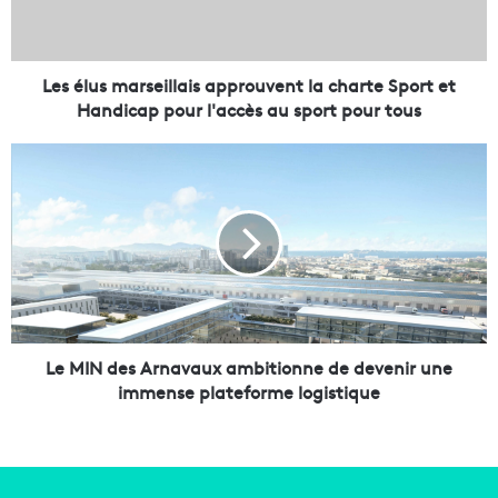
s
m
a
r
Les élus marseillais approuvent la charte Sport et
s
Handicap pour l'accès au sport pour tous
e
i
L
l
e
l
M
a
I
i
N
s
d
a
e
p
s
p
A
r
r
Le MIN des Arnavaux ambitionne de devenir une
o
n
immense plateforme logistique
u
a
v
v
e
a
n
u