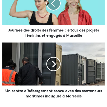
n
é
e
d
e
s
Journée des droits des femmes : le tour des projets
d
féminins et engagés à Marseille
r
o
U
i
n
t
c
s
e
d
n
e
t
s
r
f
e
e
d
m
’
Un centre d’hébergement conçu avec des conteneurs
m
h
maritimes inauguré à Marseille
e
é
s
b