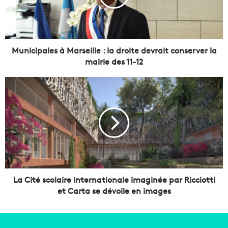
i
p
a
l
e
Municipales à Marseille : la droite devrait conserver la
s
mairie des 11-12
à
M
L
a
a
r
C
s
i
e
t
i
é
l
s
l
c
e
o
:
l
La Cité scolaire internationale imaginée par Ricciotti
l
a
et Carta se dévoile en images
a
i
d
r
r
e