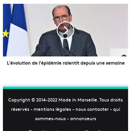
s
r
L
o
'
b
é
o
v
t
o
i
l
s
u
é
t
p
i
o
o
L'évolution de l'épidémie ralentit depuis une semaine
u
n
r
d
t
e
r
l
a
'
i
é
Copyright © 2014-2022
Made in Marseille
. Tous droits
t
p
réservés -
mentions légales
-
nous contacter
-
qui
e
i
r
d
sommes-nous
-
annonceurs
l
é
'
m