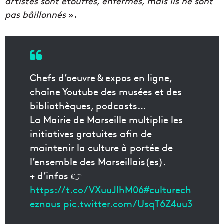
artistes sont étouffés, enfermés, mais ils ne sont
pas bâillonnés
».
Chefs d’oeuvre & expos en ligne,
chaîne Youtube des musées et des
bibliothèques, podcasts…
La Mairie de Marseille multiplie les
initiatives gratuites afin de
maintenir la culture à portée de
l’ensemble des Marseillais(es).
+ d’infos 👉
https://t.co/VXuuJlhM06
#culturech
eznous
pic.twitter.com/UsqT6Z4uu3