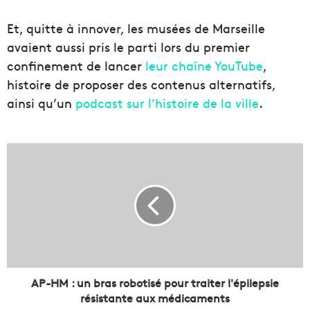
Et, quitte à innover, les musées de Marseille
avaient aussi pris le parti lors du premier
confinement de lancer
leur chaîne YouTube
,
histoire de proposer des contenus alternatifs,
ainsi qu’un
podcast sur l’histoire de la ville
.
A
P
-
H
M
:
u
n
b
r
AP-HM : un bras robotisé pour traiter l'épilepsie
a
résistante aux médicaments