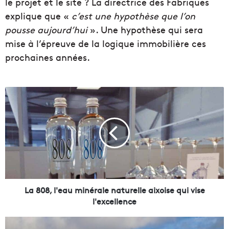
le projet et le site ? La directrice des Fabriques
explique que «
c’est une hypothèse que l’on
pousse aujourd’hui
». Une hypothèse qui sera
mise à l’épreuve de la logique immobilière ces
prochaines années.
L
a
8
0
8
,
l
'
e
a
La 808, l'eau minérale naturelle aixoise qui vise
u
l'excellence
m
i
Q