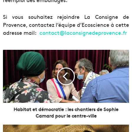
Si vous souhaitez rejoindre La Consigne de
Provence, contactez l’équipe d’Ecoscience à cette
adresse mail:
contact@laconsignedeprovence.fr
H
a
b
i
t
a
t
e
t
d
Habitat et démocratie : les chantiers de Sophie
é
Camard pour le centre-ville
m
o
S