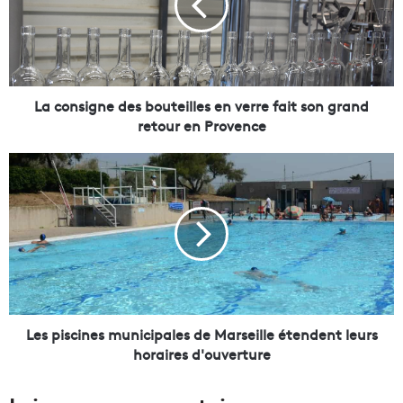
n
s
i
g
n
e
La consigne des bouteilles en verre fait son grand
d
retour en Provence
e
s
L
b
e
o
s
u
p
t
i
e
s
i
c
l
i
l
n
e
e
Les piscines municipales de Marseille étendent leurs
s
s
horaires d'ouverture
e
m
n
u