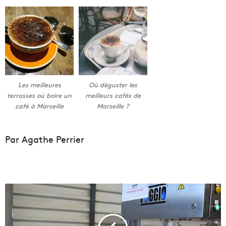
Les meilleures
Où déguster les
terrasses où boire un
meilleurs cafés de
café à Marseille
Marseille ?
Par Agathe Perrier
L
a
c
o