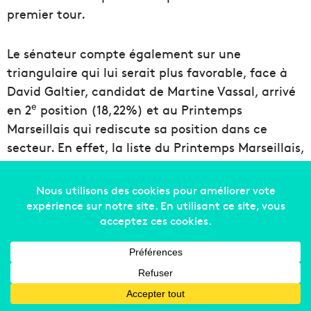
premier tour.
Le sénateur compte également sur une
triangulaire qui lui serait plus favorable, face à
David Galtier, candidat de Martine Vassal, arrivé
e
en 2
position (18,22%) et au Printemps
Marseillais qui rediscute sa position dans ce
secteur. En effet, la liste du Printemps Marseillais,
menée Jérémy Bacchi (et celle de Julien Rossi,
pour Samia Ghali), avait décidé de se retirer pour
faire barrage à l’extrême-droite. Une décision
d’ailleurs saluée par Martine Vassal, et qui plaçait
son candidat David Galtier (LR) arrivé troisième
(18,22%), en position de favori pour barrer la
route à Stéphane Ravier. Mais pour ce dernier,
pour que le « Monsieur sécurité » de Martine