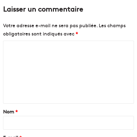
Laisser un commentaire
Votre adresse e-mail ne sera pas publiée.
Les champs
obligatoires sont indiqués avec
*
C
o
m
m
e
n
t
a
Nom
*
i
r
e