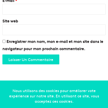
E-mail
*
*
Site web
Enregistrer mon nom, mon e-mail et mon site dans le
navigateur pour mon prochain commentaire.
Copyright © 2014-2022
Made in Marseille
. Tous droits
réservés -
mentions légales
-
nous contacter
-
qui