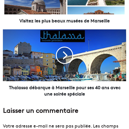
z
l
e
s
Visitez les plus beaux musées de Marseille
p
l
T
u
h
s
a
b
l
e
a
a
s
u
s
x
a
m
d
u
é
Thalassa débarque à Marseille pour ses 40 ans avec
s
b
une soirée spéciale
é
a
e
r
Laisser un commentaire
s
q
d
u
e
e
Votre adresse e-mail ne sera pas publiée.
Les champs
M
à