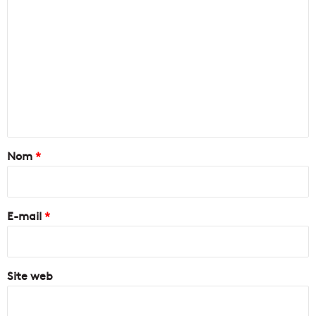
C
o
m
m
e
n
t
a
Nom
*
i
r
e
E-mail
*
*
Site web