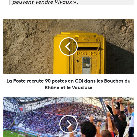
peuvent vendre Vivaux
».
L
a
P
o
s
t
e
r
e
c
La Poste recrute 90 postes en CDI dans les Bouches du
r
Rhône et le Vaucluse
u
t
L
e
e
9
m
0
a
p
t
o
c