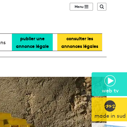
Sidebar (barre lat
Recherche
publier une
consulter les
ans
annonce légale
annonces légales
web tv
made in sud