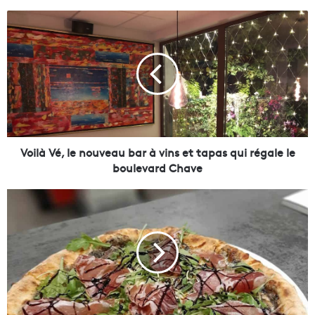
V
o
i
l
à
V
é
,
l
e
Voilà Vé, le nouveau bar à vins et tapas qui régale le
n
boulevard Chave
o
u
L
v
a
e
b
a
e
u
l
b
P
a
i
r
z
à
z