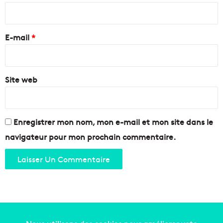
e
e
i
b
G
r
o
é
e
u
E-mail
*
m
l
e
*
e
n
v
o
a
Site web
s
r
a
d
b
C
r
h
i
Enregistrer mon nom, mon e-mail et mon site dans le
a
t
navigateur pour mon prochain commentaire.
v
e
e
u
n
v
i
c
e
-