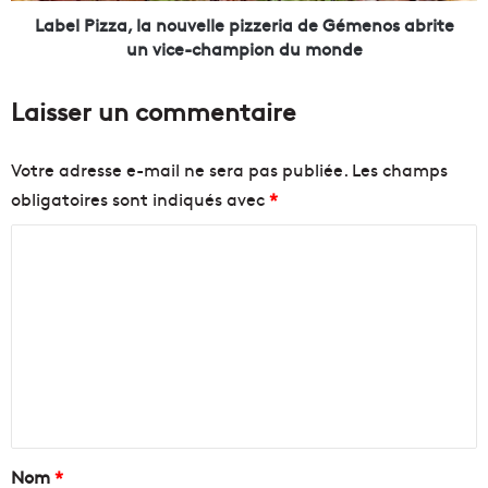
v
a
Label Pizza, la nouvelle pizzeria de Gémenos abrite
i
,
un vice-champion du monde
n
l
s
a
Laisser un commentaire
e
n
t
o
t
u
Votre adresse e-mail ne sera pas publiée.
Les champs
a
v
obligatoires sont indiqués avec
*
p
e
a
l
C
s
l
q
e
o
u
p
m
i
i
m
r
z
é
z
e
g
e
n
a
r
l
i
t
e
a
a
Nom
*
l
d