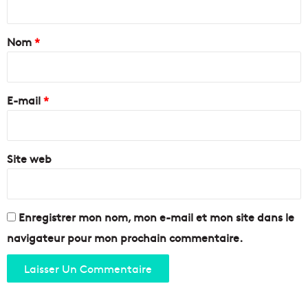
a
t
t
d
i
a
Nom
*
i
s
e
a
i
s
n
r
g
a
e
é
E-mail
*
l
n
e
*
é
p
t
o
i
Site web
u
q
r
u
l
e
a
s
b
Enregistrer mon nom, mon e-mail et mon site dans le
o
o
navigateur pour mon prochain commentaire.
u
n
v
n
r
e
i
c
r
a