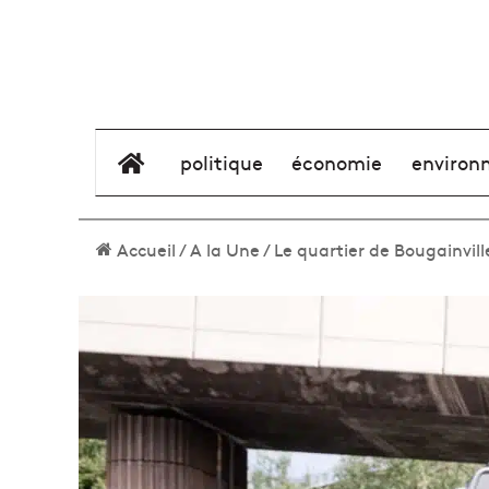
élément de menu
politique
économie
environ
Accueil
/
A la Une
/
Le quartier de Bougainvil