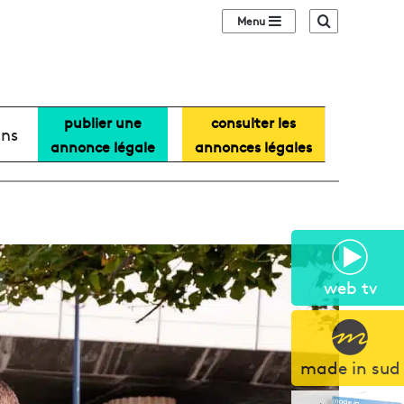
Sidebar (barre lat
Recherche
publier une
consulter les
ans
annonce légale
annonces légales
web tv
made in sud