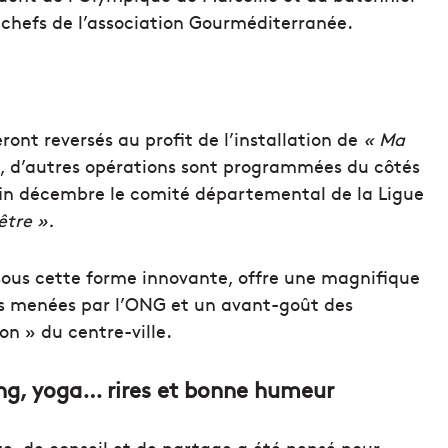
s chefs de l’association Gourméditerranée.
ront reversés au profit de l’installation de
« Ma
s, d’autres opérations sont programmées du côtés
à fin décembre le comité départemental de la Ligue
tre ».
 sous cette forme innovante, offre une magnifique
ons menées par l’ONG et un avant-goût des
on » du centre-ville.
ing, yoga… rires et bonne humeur
te, de conseil et de partage a été pensé pour