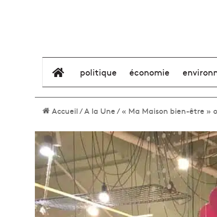
élément de menu
politique
économie
environ
Accueil
/
A la Une
/
« Ma Maison bien-être » ou