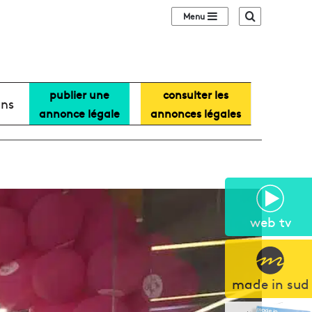
Sidebar (barre lat
Recherche
publier une
consulter les
ans
annonce légale
annonces légales
web tv
made in sud