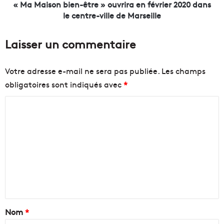
l
n
« Ma Maison bien-être » ouvrira en février 2020 dans
e
b
le centre-ville de Marseille
u
i
r
e
Laisser un commentaire
s
n
r
-
e
ê
Votre adresse e-mail ne sera pas publiée.
Les champs
s
t
obligatoires sont indiqués avec
*
t
r
a
e
C
u
r
»
o
a
o
m
n
u
m
t
v
s
r
e
v
i
n
é
r
g
a
t
é
e
a
Nom
*
t
n
a
f
i