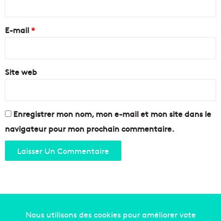
r
é
r
i
v
e
e
E-mail
*
r
n
i
*
s
e
e
r
t
Site web
2
v
0
e
2
g
0
a
d
Enregistrer mon nom, mon e-mail et mon site dans le
n
a
navigateur pour mon prochain commentaire.
s
n
d
s
e
l
M
e
a
c
r
e
s
n
e
t
i
r