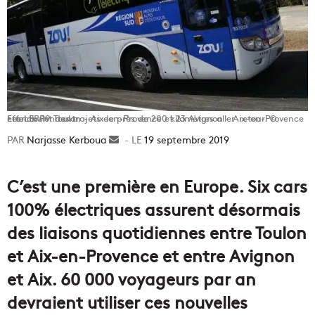
Les LER 19 Toulon - Aix-en-Provence et 23 Avignon - Aix-en-Provence effectuent des trajets de près de 200 kilomètres aller-retour. © Franck Pennant.
Narjasse Kerboua
Envoyer
19 septembre 2019
un
courriel
C’est une première en Europe. Six cars
100% électriques assurent désormais
des liaisons quotidiennes entre Toulon
et Aix-en-Provence et entre Avignon
et Aix. 60 000 voyageurs par an
devraient utiliser ces nouvelles