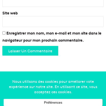
r
a
Site web
n
d
p
u
Enregistrer mon nom, mon e-mail et mon site dans le
b
l
navigateur pour mon prochain commentaire.
i
c
Copyright © 2014-2022
Made in Marseille
. Tous droits
réservés -
mentions légales
-
nous contacter
-
qui
sommes-nous
-
annonceurs