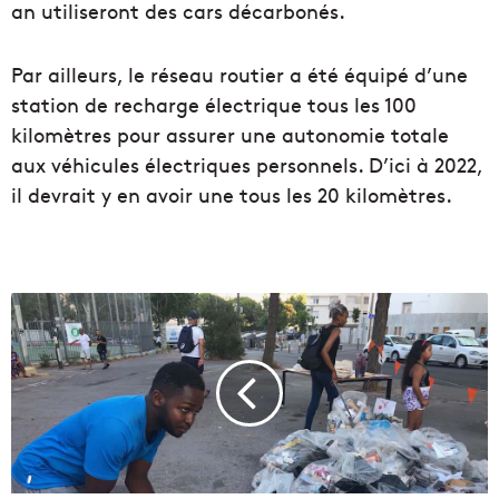
an utiliseront des cars décarbonés.
Par ailleurs, le réseau routier a été équipé d’une
station de recharge électrique tous les 100
kilomètres pour assurer une autonomie totale
aux véhicules électriques personnels. D’ici à 2022,
il devrait y en avoir une tous les 20 kilomètres.
L
e
p
h
é
n
o
m
è