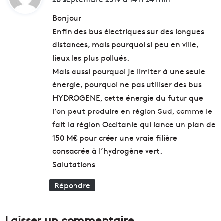
'
è
t
i
s
Bonjour
n
m
Enfin des bus électriques sur des longues
c
o
:
distances, mais pourquoi si peu en ville,
r
n
u
d
lieux les plus pollués.
s
i
Mais aussi pourquoi je limiter à une seule
t
a
énergie, pourquoi ne pas utiliser des bus
e
l
à
HYDROGENE, cette énergie du futur que
d
F
e
l’on peut produire en région Sud, comme le
é
l
fait la région Occitanie qui lance un plan de
l
a
150 M€ pour créer une vraie filière
i
n
x
a
consacrée à l’hydrogène vert.
-
t
Salutations
P
u
y
r
Répondre
a
e
t
s
’
Laisser un commentaire