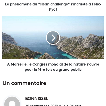
n
Le phénomène du "clean challenge" s'incruste à Félix-
e
Pyat
d
u
A
"
M
c
a
l
r
e
s
a
e
n
i
c
l
h
l
a
e
A Marseille, le Congrès mondial de la nature s’ouvre
l
,
pour la 1ère fois au grand public
l
l
e
e
Un commentaire
n
C
g
o
e
n
"
BONNISSEL
d
g
s
r
i
20 septembre 2019 à 14 h 24 min