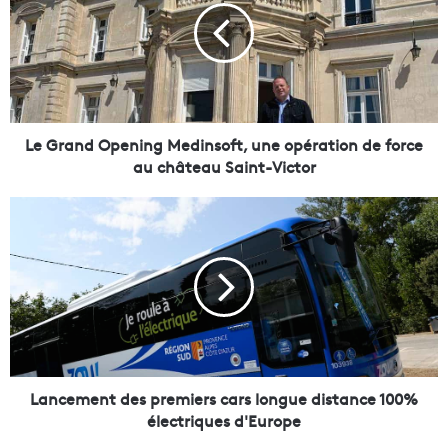
r
a
n
d
O
p
e
Le Grand Opening Medinsoft, une opération de force
n
au château Saint-Victor
i
n
L
g
a
M
n
e
c
d
e
i
m
n
e
s
n
o
t
f
d
Lancement des premiers cars longue distance 100%
t
e
électriques d'Europe
,
s