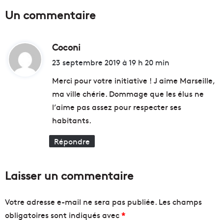
u
p
Un commentaire
n
r
e
e
o
m
p
Coconi
d
i
é
e
i
23 septembre 2019 à 19 h 20 min
r
r
t
a
s
Merci pour votre initiative ! J aime Marseille,
t
c
ma ville chérie. Dommage que les élus ne
i
a
:
l’aime pas assez pour respecter ses
o
r
n
s
habitants.
d
l
e
o
Répondre
f
n
o
g
r
u
Laisser un commentaire
c
e
e
d
a
i
Votre adresse e-mail ne sera pas publiée.
Les champs
u
s
obligatoires sont indiqués avec
*