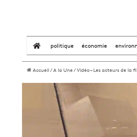
élément de menu
politique
économie
environ
Accueil
/
A la Une
/
Vidéo – Les acteurs de la f