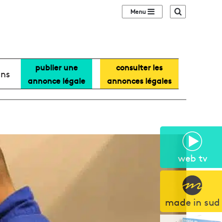
Sidebar (barre lat
Recherche
publier une
consulter les
ans
annonce légale
annonces légales
web tv
made in sud