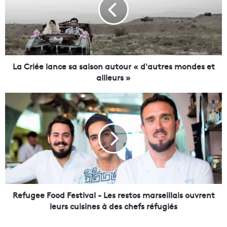
r
i
é
e
l
a
n
La Criée lance sa saison autour « d'autres mondes et
c
ailleurs »
e
s
R
a
e
s
f
a
u
i
g
s
e
o
e
n
F
a
o
u
o
Refugee Food Festival - Les restos marseillais ouvrent
t
d
leurs cuisines à des chefs réfugiés
o
F
u
e