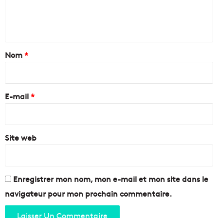
e
n
t
a
Nom
*
i
r
e
E-mail
*
*
Site web
Enregistrer mon nom, mon e-mail et mon site dans le
navigateur pour mon prochain commentaire.