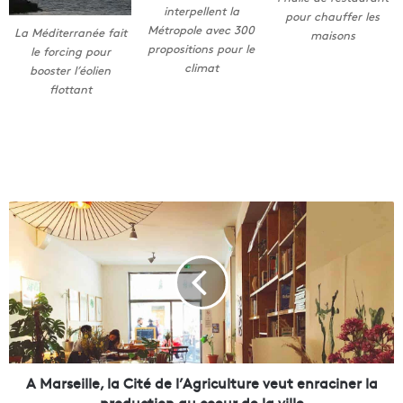
interpellent la
pour chauffer les
Métropole avec 300
La Méditerranée fait
maisons
propositions pour le
le forcing pour
climat
booster l’éolien
flottant
A
M
a
r
s
e
i
l
l
e
A Marseille, la Cité de l’Agriculture veut enraciner la
,
production au coeur de la ville