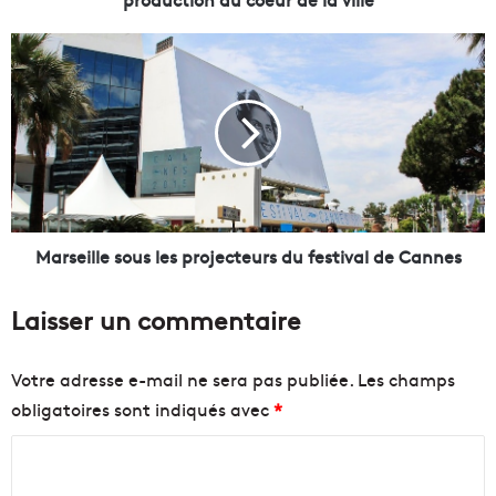
l
a
M
C
a
i
r
t
s
é
e
d
i
e
l
l
l
’
e
A
s
Marseille sous les projecteurs du festival de Cannes
g
o
r
u
Laisser un commentaire
i
s
c
l
u
e
Votre adresse e-mail ne sera pas publiée.
Les champs
l
s
obligatoires sont indiqués avec
*
t
p
u
r
C
r
o
e
o
j