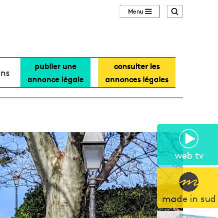
Sidebar (barre lat
Recherche
publier une
consulter les
ans
annonce légale
annonces légales
web tv
made in sud