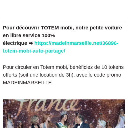
Pour découvrir TOTEM mobi, notre petite voiture
en libre service 100%
électrique
➡
https://madeinmarseille.net/36896-
totem-mobi-auto-partage/
Pour circuler en Totem mobi, bénéficiez de 10 tokens
offerts (soit une location de 3h), avec le code promo
MADEINMARSEILLE
L
'
é
l
e