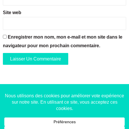
i
k
l
i
l
Site web
n
e
s
o
n
Enregistrer mon nom, mon e-mail et mon site dans le
à
l
navigateur pour mon prochain commentaire.
a
T
i
m
o
n
e
Copyright © 2014-2022
Made in Marseille
. Tous droits
réservés -
mentions légales
-
nous contacter
-
qui
sommes-nous
-
annonceurs