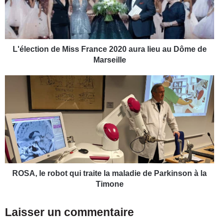
c
t
i
o
n
L'élection de Miss France 2020 aura lieu au Dôme de
d
Marseille
e
M
R
i
O
s
S
s
A
F
,
r
l
a
e
n
r
c
o
e
b
ROSA, le robot qui traite la maladie de Parkinson à la
2
o
Timone
0
t
2
q
Laisser un commentaire
0
u