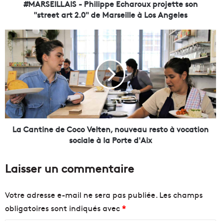
A
#MARSEILLAIS - Philippe Echaroux projette son
I
"street art 2.0" de Marseille à Los Angeles
S
-
L
P
a
h
C
i
a
l
n
i
t
p
i
p
n
e
e
E
d
La Cantine de Coco Velten, nouveau resto à vocation
c
e
sociale à la Porte d'Aix
h
C
a
o
Laisser un commentaire
r
c
o
o
u
V
Votre adresse e-mail ne sera pas publiée.
Les champs
x
e
obligatoires sont indiqués avec
*
p
l
r