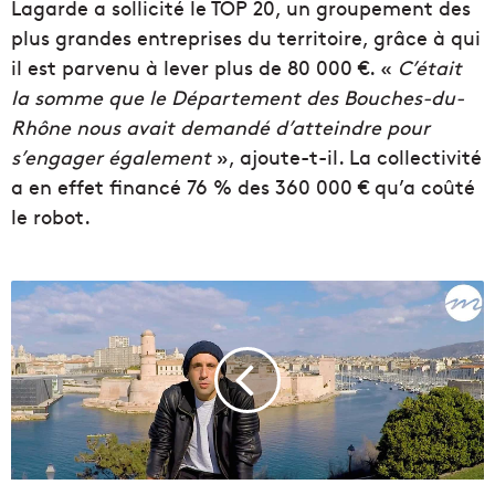
Lagarde a sollicité le TOP 20, un groupement des
plus grandes entreprises du territoire, grâce à qui
il est parvenu à lever plus de 80 000 €. «
C’était
la somme que le Département des Bouches-du-
Rhône nous avait demandé d’atteindre pour
s’engager également
», ajoute-t-il. La collectivité
a en effet financé 76 % des 360 000 € qu’a coûté
le robot.
#
M
A
R
S
E
I
L
L