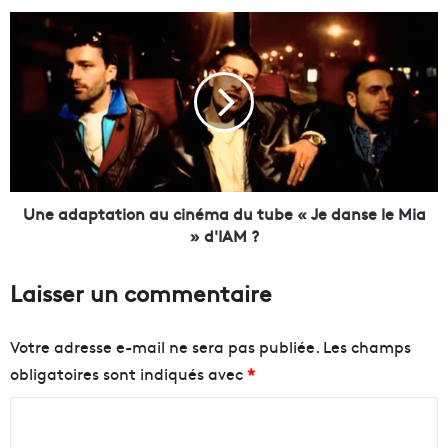
n
U
o
n
u
e
v
a
e
d
l
a
l
p
e
t
p
a
l
t
Une adaptation au cinéma du tube « Je danse le Mia
a
i
» d'IAM ?
c
o
e
n
Laisser un commentaire
f
a
o
u
r
c
Votre adresse e-mail ne sera pas publiée.
Les champs
t
i
obligatoires sont indiqués avec
*
e
n
d
é
C
u
m
b
a
o