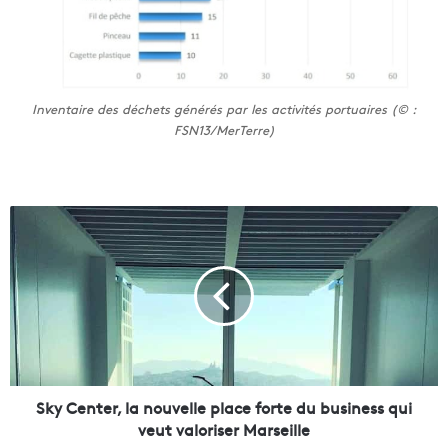
Inventaire des déchets générés par les activités portuaires (© :
FSN13/MerTerre)
S
k
y
C
e
n
t
e
r
,
Sky Center, la nouvelle place forte du business qui
l
veut valoriser Marseille
a