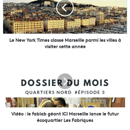
e
w
Y
o
r
k
T
Le New York Times classe Marseille parmi les villes à
i
visiter cette année
m
e
V
s
i
c
d
l
é
a
o
s
:
s
l
e
e
M
f
a
a
Vidéo : le fablab géant ICI Marseille lance le futur
r
b
écoquartier Les Fabriques
s
l