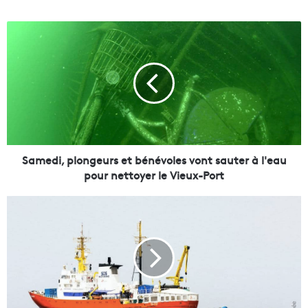
S
a
m
e
d
i
,
p
l
o
Samedi, plongeurs et bénévoles vont sauter à l'eau
n
pour nettoyer le Vieux-Port
g
e
M
u
o
r
b
s
i
e
l
t
i
b
s
é
a