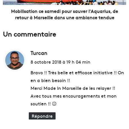
n
t
é
i
Mobilisation ce samedi pour sauver l'Aquarius, de
v
o
retour à Marseille dans une ambiance tendue
o
n
l
c
Un commentaire
e
e
s
s
v
a
o
Turcan
d
m
n
e
i
8 octobre 2018 à 19 h 04 min
t
d
t
s
i
Bravo !! Très belle et efficace initiative !! On
a
p
en a bien besoin !!
u
o
:
Merci Made In Marseille de les relayer !!
t
u
e
r
Avec tous mes encouragements et mon
r
s
soutien !! 😉
à
a
l
u
Répondre
'
v
e
e