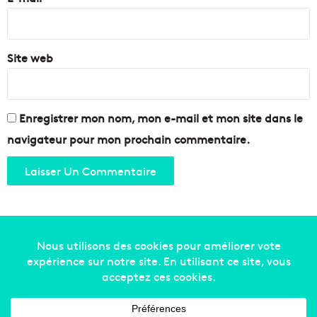
M
P
a
*
o
r
r
s
Site web
t
e
i
l
l
Enregistrer mon nom, mon e-mail et mon site dans le
e
d
navigateur pour mon prochain commentaire.
a
n
s
u
n
e
a
m
b
Copyright © 2014-2022
Made in Marseille
. Tous droits
i
réservés -
mentions légales
-
nous contacter
-
qui
a
n