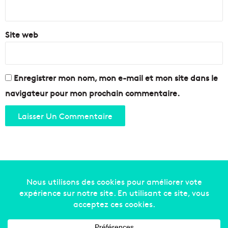
*
Site web
Enregistrer mon nom, mon e-mail et mon site dans le
navigateur pour mon prochain commentaire.
Copyright © 2014-2022
Made in Marseille
. Tous droits
réservés -
mentions légales
-
nous contacter
-
qui
sommes-nous
-
annonceurs