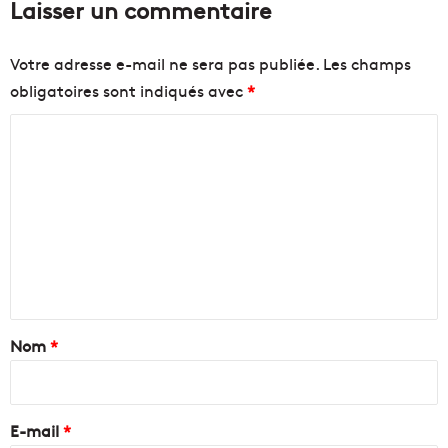
Laisser un commentaire
Votre adresse e-mail ne sera pas publiée.
Les champs
obligatoires sont indiqués avec
*
C
o
m
m
e
n
t
a
Nom
*
i
r
e
E-mail
*