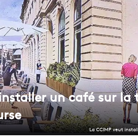
nstaller un café sur la 
urse
La CCIMP veut install