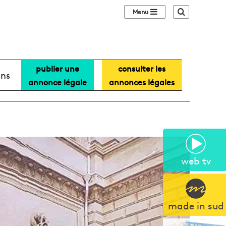
Sidebar (barre lat
Recherche
publier une
consulter les
ans
annonce légale
annonces légales
web tv
made in sud