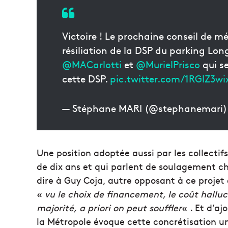
Victoire ! Le prochaine conseil de m
résiliation de la DSP du parking Lo
@MACarlotti
et
@MurielPrisco
qui s
cette DSP.
pic.twitter.com/1RGlZ3wi
— Stéphane MARI (@stephanemari
Une position adoptée aussi par les collectif
de dix ans et qui parlent de soulagement c
dire à Guy Coja, autre opposant à ce projet
«
vu le choix de financement, le coût hallu
majorité,
a priori
on peut souffler
« . Et d’a
la Métropole évoque cette concrétisation 