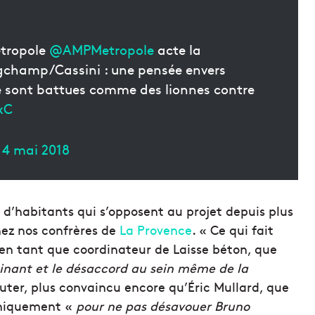
étropole
@AMPMetropole
acte la
ngchamp/Cassini : une pensée envers
e sont battues comme des lionnes contre
xC
)
4 mai 2018
s d’habitants qui s’opposent au projet depuis plus
hez nos confrères de
La Provence
. « Ce qui fait
 en tant que coordinateur de Laisse béton, que
cinant et le désaccord au sein même de la
jouter, plus convaincu encore qu’Éric Mullard, que
uniquement «
pour ne pas désavouer Bruno