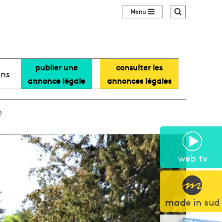
Sidebar (barre lat
Recherche
publier une
consulter les
ans
annonce légale
annonces légales
?
web tv
made in sud