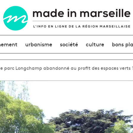
nement
urbanisme
société
culture
bons pl
 le parc Longchamp abandonné au profit des espaces verts 