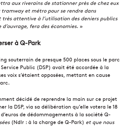
ettra aux riverains de stationner près de chez eux
er tramway et métro pour se rendre dans
 très attentive à l’utilisation des deniers publics
e d’ouvrage, fera des économies
. »
erser à Q-Park
king souterrain de presque 500 places sous le parc
Service Public (DSP) avait été accordée à la
es voix s’étaient opposées, mettant en cause
arc.
mment décidé de reprendre la main sur ce projet
r la DSP, via sa délibération qu’elle votera le 18
lion d’euros de dédommagements à la société Q-
isées
(Ndlr : à la charge de Q-Park)
et que nous