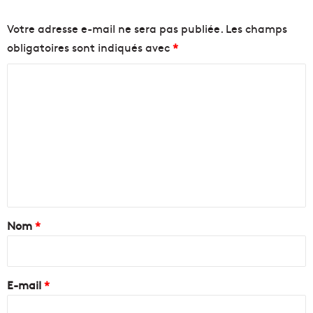
Votre adresse e-mail ne sera pas publiée.
Les champs
obligatoires sont indiqués avec
*
C
o
m
m
e
n
t
a
Nom
*
i
r
e
E-mail
*
*