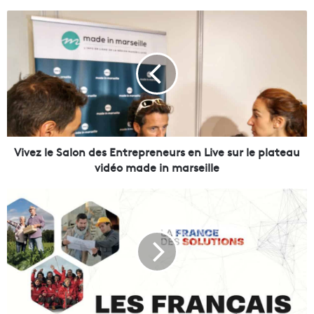
V
i
v
e
z
l
e
S
a
l
Vivez le Salon des Entrepreneurs en Live sur le plateau
o
vidéo made in marseille
n
d
L
e
a
s
s
E
e
n
m
t
a
r
i
e
n
p
e