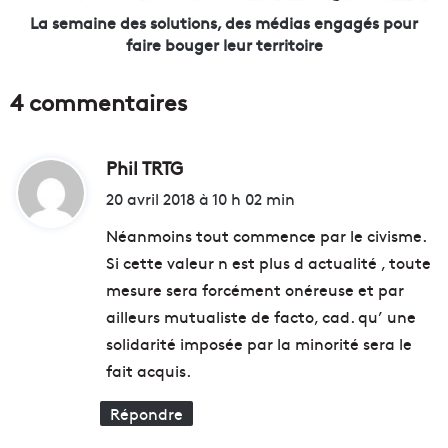
r
d
La semaine des solutions, des médias engagés pour
e
e
faire bouger leur territoire
n
s
e
s
4 commentaires
u
o
r
l
s
u
e
Phil TRTG
d
t
n
i
i
20 avril 2018 à 10 h 02 min
L
o
t
i
n
Néanmoins tout commence par le civisme.
v
s
Si cette valeur n est plus d actualité , toute
e
,
:
mesure sera forcément onéreuse et par
s
d
u
e
ailleurs mutualiste de facto, cad. qu’ une
r
s
solidarité imposée par la minorité sera le
l
m
fait acquis.
e
é
p
d
Répondre
l
i
a
a