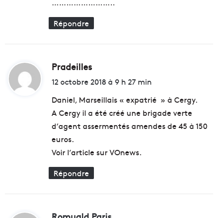
l
……………………..
e
l
r
e
Répondre
l
e
u
r
t
Pradeilles
d
e
i
12 octobre 2018 à 9 h 27 min
r
t
r
Daniel, Marseillais « expatrié » à Cergy.
i
A Cergy il a été créé une brigade verte
t
:
o
d’agent assermentés amendes de 45 à 150
i
euros.
r
Voir l’article sur VOnews.
e
Répondre
Romuald Paris
d