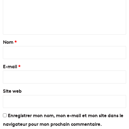
m
e
n
t
a
Nom
*
i
r
e
E-mail
*
*
Site web
Enregistrer mon nom, mon e-mail et mon site dans le
navigateur pour mon prochain commentaire.