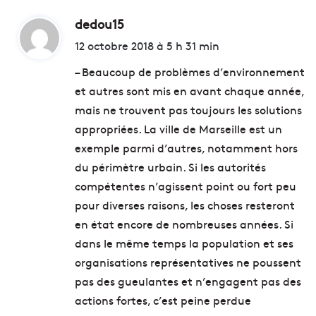
t
s
e
dedou15
d
e
a
n
i
12 octobre 2018 à 5 h 31 min
u
g
t
v
a
– Beaucoup de problèmes d’environnement
i
g
et autres sont mis en avant chaque année,
d
é
:
mais ne trouvent pas toujours les solutions
é
s
o
p
appropriées. La ville de Marseille est un
m
o
exemple parmi d’autres, notamment hors
a
u
du périmètre urbain. Si les autorités
d
r
e
compétentes n’agissent point ou fort peu
f
i
a
pour diverses raisons, les choses resteront
n
i
en état encore de nombreuses années. Si
m
r
dans le même temps la population et ses
a
e
r
b
organisations représentatives ne poussent
s
o
pas des gueulantes et n’engagent pas des
e
u
actions fortes, c’est peine perdue
i
g