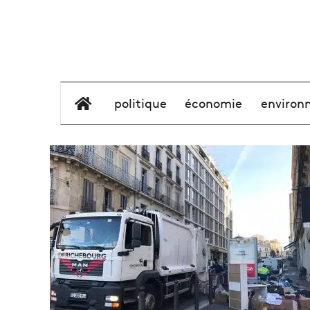
élément de menu
politique
économie
environ