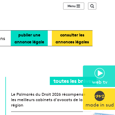
Sidebar (barre lat
Recherche
publier une
consulter les
ans
annonce légale
annonces légales
toutes les brèves
web tv
Le Palmarès du Droit 2026 récompense
les meilleurs cabinets d’avocats de la
made in sud
région