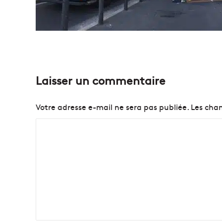
Laisser un commentaire
Votre adresse e-mail ne sera pas publiée.
Les cham
C
o
m
m
e
n
t