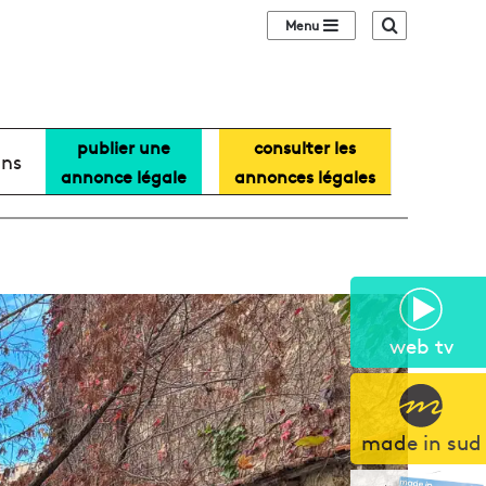
Sidebar (barre lat
Recherche
publier une
consulter les
ans
annonce légale
annonces légales
web tv
made in sud