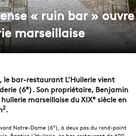
ense « ruin bar » ouvr
ie marseillaise
le bar-restaurant L’Huilerie vient
e
derie (6
). Son propriétaire, Benjamin
e
huilerie marseillaise du XIX
siècle en
2
m
.
e
levard Notre-Dame (6
), à deux pas du rond-point
vie. Baptisé L’Huilerie, ce bar-restaurant de 600