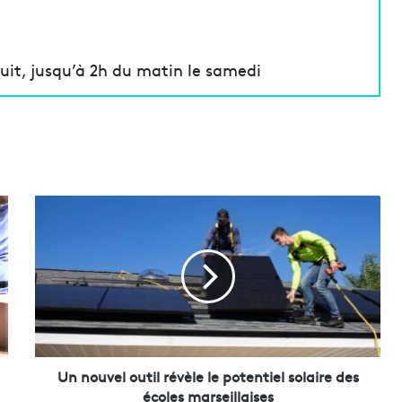
it, jusqu’à 2h du matin le samedi
U
n
n
o
u
v
e
l
o
u
Un nouvel outil révèle le potentiel solaire des
t
écoles marseillaises