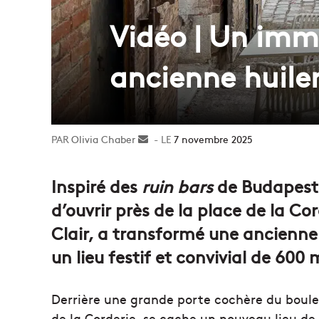
Vidéo | Un imm
ancienne huiler
Olivia Chaber
Envoyer
7 novembre 2025
un
courriel
Inspiré des
ruin bars
de Budapest, 
d’ouvrir près de la place de la Cor
Clair, a transformé une ancienne 
un lieu festif et convivial de 600 
Derrière une grande porte cochère du bou
de la Corderie, se cache un nouveau lieu de 