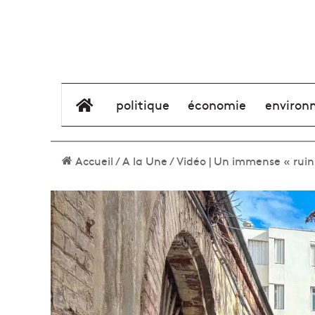
élément de menu
politique
économie
environ
Accueil
/
A la Une
/
Vidéo | Un immense « ruin