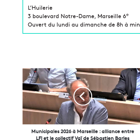
L’Huilerie
e
3 boulevard Notre-Dame, Marseille 6
Ouvert du lundi au dimanche de 8h à minu
M
u
n
i
c
i
p
a
l
e
Municipales 2026 à Marseille : alliance entre
s
LFI et le collectif Vaï de Sébastien Barles