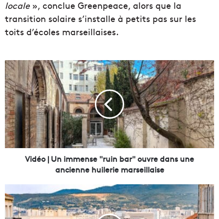
locale
», conclue Greenpeace, alors que la
transition solaire s’installe à petits pas sur les
toits d’écoles marseillaises.
V
i
d
é
o
|
U
n
i
m
Vidéo | Un immense "ruin bar" ouvre dans une
m
ancienne huilerie marseillaise
e
n
A
s
v
e
e