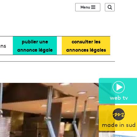
Sidebar (barre lat
Recherche
publier une
consulter les
ans
annonce légale
annonces légales
web tv
made in sud