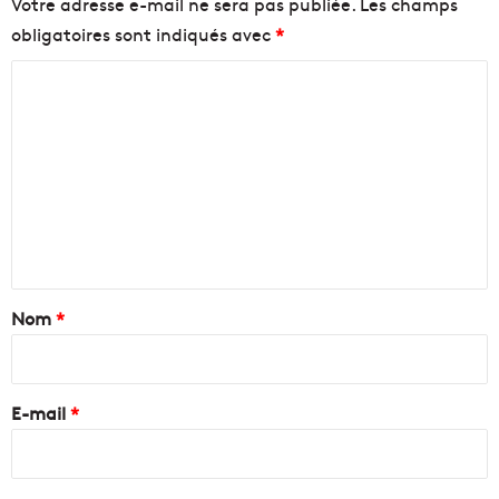
Votre adresse e-mail ne sera pas publiée.
Les champs
obligatoires sont indiqués avec
*
C
o
m
m
e
n
t
a
Nom
*
i
r
e
E-mail
*
*