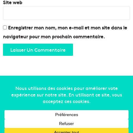
Site web
Enregistrer mon nom, mon e-mail et mon site dans le
navigateur pour mon prochain commentaire.
Copyright © 2014-2022
Made in Marseille
. Tous droits
réservés -
mentions légales
-
nous contacter
-
qui
sommes-nous
-
annonceurs
Facebook
X
Linkedin
YouTube
Instagram
RSS